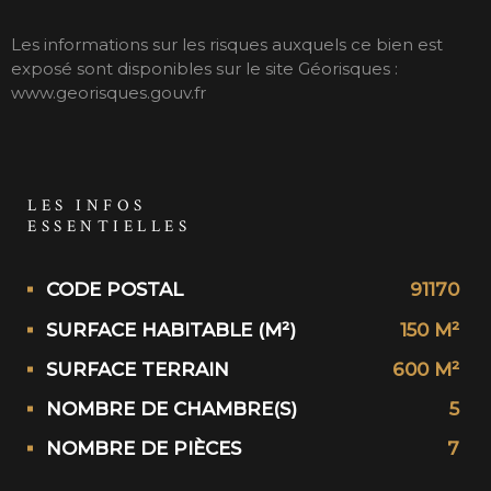
Les informations sur les risques auxquels ce bien est
exposé sont disponibles sur le site Géorisques :
www.georisques.gouv.fr
LES INFOS
ESSENTIELLES
Caractérisque
Valeurs
CODE POSTAL
91170
SURFACE HABITABLE (M²)
150 M²
SURFACE TERRAIN
600 M²
NOMBRE DE CHAMBRE(S)
5
NOMBRE DE PIÈCES
7