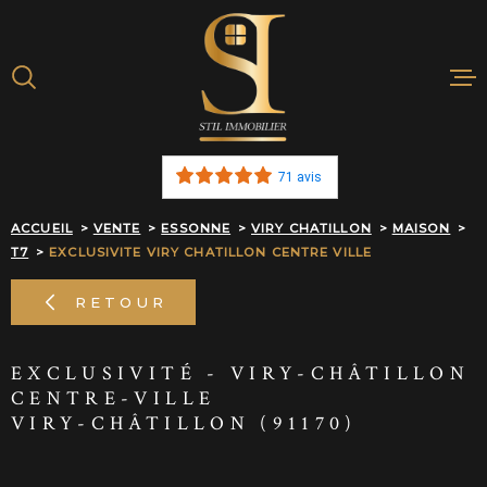
Aller
Aller
Aller
Aller
à
à
au
au
:
la
menu
contenu
recherche
principal
ACHETER
71 avis
BIENS VENDU
ACCUEIL
VENTE
ESSONNE
VIRY CHATILLON
MAISON
T7
EXCLUSIVITE VIRY CHATILLON CENTRE VILLE
ESTIMATION E
RETOUR
NOTRE AGEN
EXCLUSIVITÉ - VIRY-CHÂTILLON
ALERTE MAIL
CENTRE-VILLE
VIRY-CHÂTILLON (91170)
RECRUTEMEN