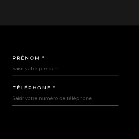
PRÉNOM *
OORDONNEES
TÉLÉPHONE *
DEMANDE