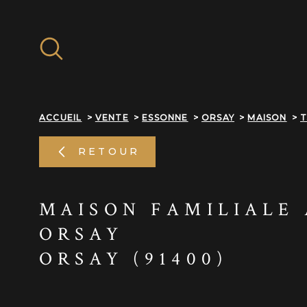
Aller
Aller
Aller
Aller
à
à
au
au
:
la
menu
contenu
recherche
principal
ACCUEIL
VENTE
ESSONNE
ORSAY
MAISON
T
RETOUR
MAISON FAMILIALE 
ORSAY
ORSAY (91400)