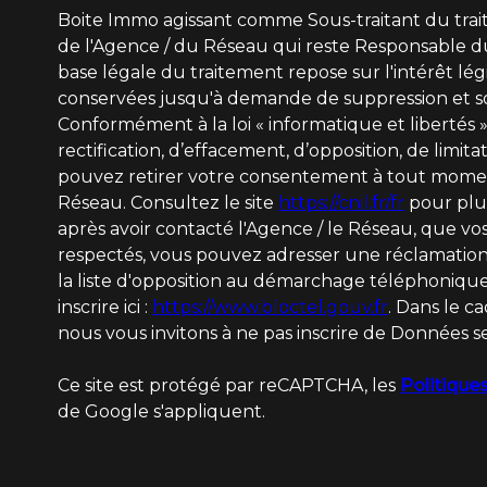
Boite Immo agissant comme Sous-traitant du trait
de l'Agence / du Réseau qui reste Responsable d
base légale du traitement repose sur l'intérêt lég
conservées jusqu'à demande de suppression et so
Conformément à la loi « informatique et libertés »
rectification, d’effacement, d’opposition, de limit
pouvez retirer votre consentement à tout momen
Réseau. Consultez le site
https://cnil.fr/fr
pour plus
après avoir contacté l'Agence / le Réseau, que vos
respectés, vous pouvez adresser une réclamation 
la liste d'opposition au démarchage téléphonique
inscrire ici :
https://www.bloctel.gouv.fr
. Dans le c
nous vous invitons à ne pas inscrire de Données se
Ce site est protégé par reCAPTCHA, les
Politiques
de Google s'appliquent.