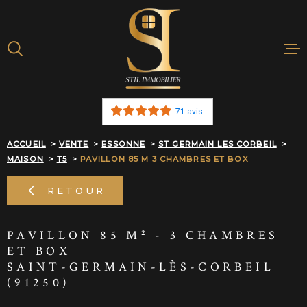
Aller
Aller
Aller
Aller
à
à
au
au
:
la
menu
contenu
recherche
principal
ACHETER
71 avis
BIENS VENDU
ACCUEIL
VENTE
ESSONNE
ST GERMAIN LES CORBEIL
MAISON
T5
PAVILLON 85 M 3 CHAMBRES ET BOX
ESTIMATION E
RETOUR
NOTRE AGEN
PAVILLON 85 M² - 3 CHAMBRES
ALERTE MAIL
ET BOX
SAINT-GERMAIN-LÈS-CORBEIL
RECRUTEMEN
(91250)