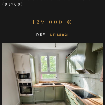
CONTACT
(91700)
129 000 €
RÉF :
STIL582I