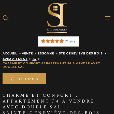
Aller
Aller
Aller
Aller
à
à
au
au
:
la
menu
contenu
recherche
principal
ACHETER
71 avis
BIENS VENDU
ACCUEIL
VENTE
ESSONNE
STE GENEVIEVE DES BOIS
APPARTEMENT
T4
ESTIMATION E
CHARME ET CONFORT APPARTEMENT F4 A VENDRE AVEC
DOUBLE SAL
NOTRE AGEN
RETOUR
ALERTE MAIL
CHARME ET CONFORT :
APPARTEMENT F4 À VENDRE
RECRUTEMEN
AVEC DOUBLE SAL
SAINTE-GENEVIÈVE-DES-BOIS