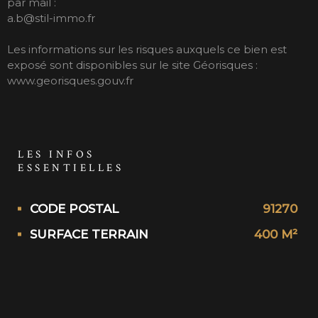
par mail :
a.b@stil-immo.fr
Les informations sur les risques auxquels ce bien est
exposé sont disponibles sur le site Géorisques :
www.georisques.gouv.fr
LES INFOS
ESSENTIELLES
Caractérisque
Valeurs
CODE POSTAL
91270
SURFACE TERRAIN
400 M²