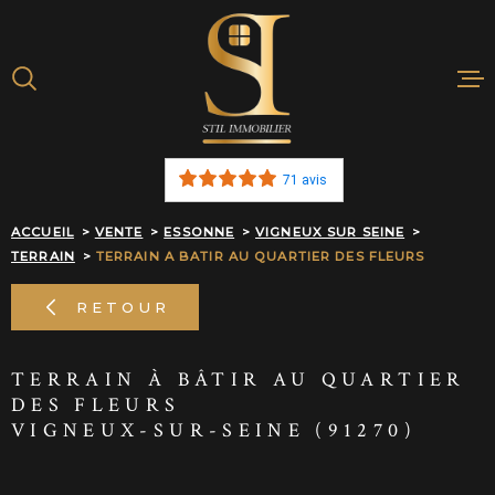
Aller
Aller
Aller
Aller
à
à
au
au
:
la
menu
contenu
recherche
principal
ACHETER
71 avis
BIENS VENDU
ACCUEIL
VENTE
ESSONNE
VIGNEUX SUR SEINE
TERRAIN
TERRAIN A BATIR AU QUARTIER DES FLEURS
ESTIMATION E
RETOUR
NOTRE AGEN
TERRAIN À BÂTIR AU QUARTIER
ALERTE MAIL
DES FLEURS
VIGNEUX-SUR-SEINE (91270)
RECRUTEMEN