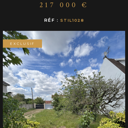
CONTACT
217 000 €
RÉF :
STIL1028
EXCLUSIF