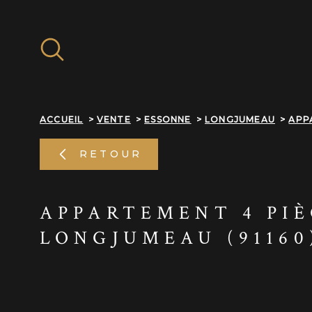
Aller
Aller
Aller
Aller
à
à
au
au
:
la
menu
contenu
recherche
principal
ACCUEIL
VENTE
ESSONNE
LONGJUMEAU
APP
RETOUR
APPARTEMENT 4 PI
LONGJUMEAU (91160