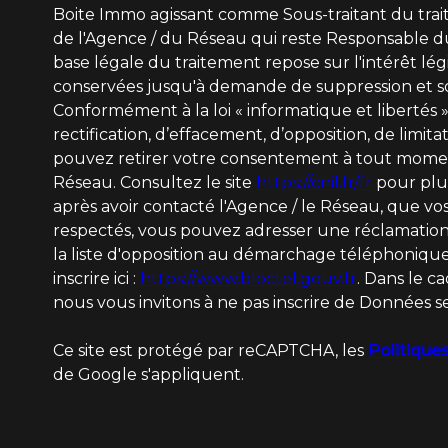
Boite Immo agissant comme Sous-traitant du trait
de l'Agence / du Réseau qui reste Responsable d
base légale du traitement repose sur l'intérêt lég
conservées jusqu'à demande de suppression et so
Conformément à la loi « informatique et libertés »
rectification, d’effacement, d’opposition, de limit
pouvez retirer votre consentement à tout momen
Réseau. Consultez le site
https://cnil.fr/fr
pour plus
après avoir contacté l'Agence / le Réseau, que vos
respectés, vous pouvez adresser une réclamation 
la liste d'opposition au démarchage téléphonique
inscrire ici :
https://www.bloctel.gouv.fr
. Dans le c
nous vous invitons à ne pas inscrire de Données se
Ce site est protégé par reCAPTCHA, les
Politiques
de Google s'appliquent.