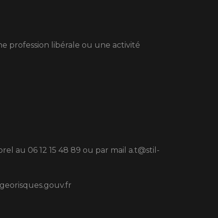
ne profession libérale ou une activité
 au 06 12 15 48 89 ou par mail a.t@stil-
.georisques.gouv.fr