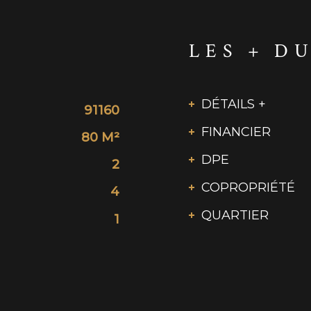
LES + D
DÉTAILS +
91160
FINANCIER
80 M²
DPE
2
COPROPRIÉTÉ
4
QUARTIER
1