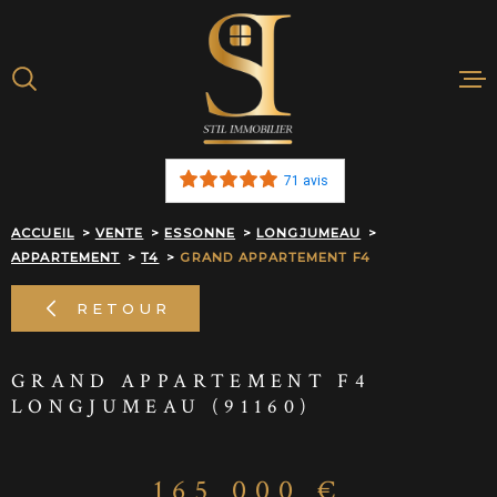
Aller
Aller
Aller
Aller
à
à
au
au
:
la
menu
contenu
recherche
principal
ACHETER
71 avis
BIENS VENDU
ACCUEIL
VENTE
ESSONNE
LONGJUMEAU
APPARTEMENT
T4
GRAND APPARTEMENT F4
ESTIMATION E
RETOUR
NOTRE AGEN
GRAND APPARTEMENT F4
ALERTE MAIL
LONGJUMEAU (91160)
RECRUTEMEN
165 000 €