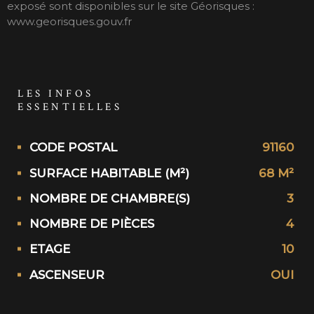
exposé sont disponibles sur le site Géorisques :
www.georisques.gouv.fr
LES INFOS
ESSENTIELLES
Caractérisque
Valeurs
CODE POSTAL
91160
SURFACE HABITABLE (M²)
68 M²
NOMBRE DE CHAMBRE(S)
3
NOMBRE DE PIÈCES
4
ETAGE
10
ASCENSEUR
OUI