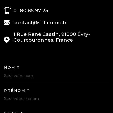
01 80 85 97 25
contact@stil-immo.fr
1 Rue René Cassin, 91000 Évry-
Courcouronnes, France
NOM *
TRAD_MELTEM_VOSCOORDONN
PRÉNOM *