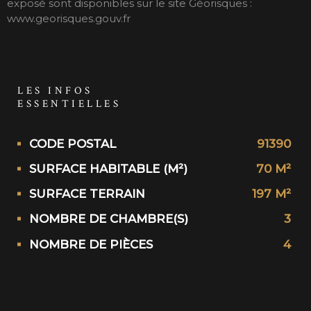
exposé sont disponibles sur le site Géorisques :
www.georisques.gouv.fr
LES INFOS
ESSENTIELLES
Caractérisque
Valeurs
CODE POSTAL
91390
SURFACE HABITABLE (M²)
70 M²
SURFACE TERRAIN
197 M²
NOMBRE DE CHAMBRE(S)
3
NOMBRE DE PIÈCES
4