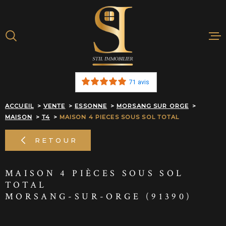
Aller
Aller
Aller
Aller
à
à
au
au
:
la
menu
contenu
recherche
principal
ACHETER
71 avis
BIENS VENDU
ACCUEIL
VENTE
ESSONNE
MORSANG SUR ORGE
MAISON
T4
MAISON 4 PIECES SOUS SOL TOTAL
ESTIMATION E
RETOUR
NOTRE AGEN
MAISON 4 PIÈCES SOUS SOL
ALERTE MAIL
TOTAL
MORSANG-SUR-ORGE (91390)
RECRUTEMEN