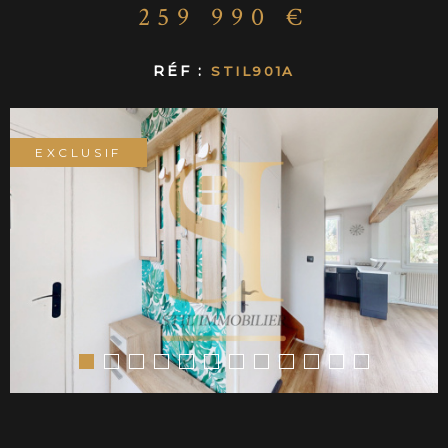
CONTACT
259 990 €
RÉF :
STIL901A
EXCLUSIF