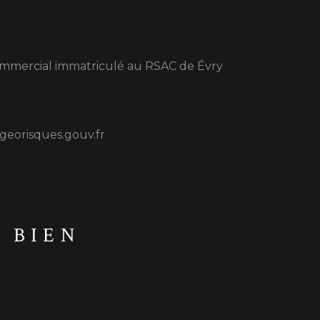
commercial immatriculé au RSAC de Évry
.georisques.gouv.fr
U BIEN