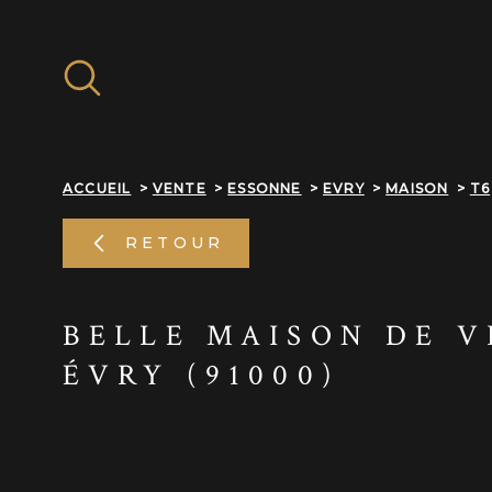
Aller
Aller
Aller
Aller
à
à
au
au
:
la
menu
contenu
recherche
principal
ACCUEIL
VENTE
ESSONNE
EVRY
MAISON
T6
RETOUR
BELLE MAISON DE V
ÉVRY (91000)