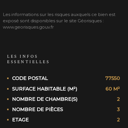
Les informations sur les risques auxquels ce bien est
exposé sont disponibles sur le site Géorisques :
www.georisques.gouv.fr
LES INFOS
ESSENTIELLES
Caractérisque
Valeurs
CODE POSTAL
77550
SURFACE HABITABLE (M²)
60 M²
NOMBRE DE CHAMBRE(S)
2
NOMBRE DE PIÈCES
3
ETAGE
2