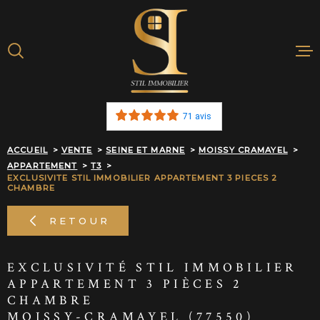
Aller
Aller
Aller
Aller
à
à
au
au
:
la
menu
contenu
recherche
principal
ACHETER
71 avis
BIENS VENDU
ACCUEIL
VENTE
SEINE ET MARNE
MOISSY CRAMAYEL
APPARTEMENT
T3
ESTIMATION E
EXCLUSIVITE STIL IMMOBILIER APPARTEMENT 3 PIECES 2
CHAMBRE
NOTRE AGEN
RETOUR
ALERTE MAIL
EXCLUSIVITÉ STIL IMMOBILIER
APPARTEMENT 3 PIÈCES 2
RECRUTEMEN
CHAMBRE
MOISSY-CRAMAYEL (77550)