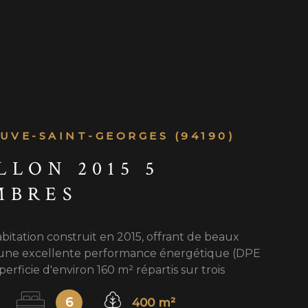
RECRUTEME
CONTACT
UVE-SAINT-GEORGES (94190)
LLON 2015 5
MBRES
abitation construit en 2015, offrant de beaux
une excellente performance énergétique (DPE
erficie d'environ 160 m² répartis sur trois
te maison propose de grands espaces de vie. Le
6
400 m²
n se compose d'une cuisine ouverte sur la salle à