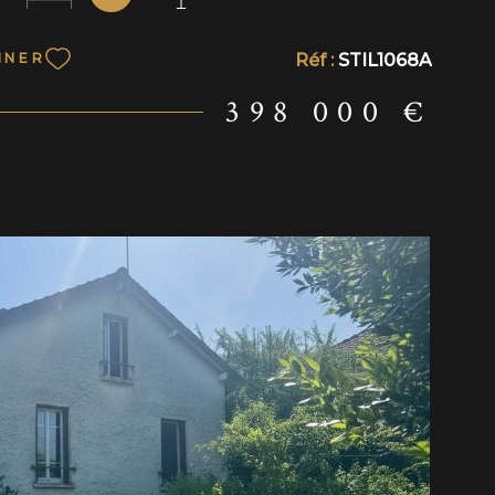
 salon ainsi que d'une salle de bains. Le premier
rend une entrée, un salon-salle à manger, une
Réf :
STIL1068A
NNER
épendante à aménager, deux chambres et une
 Le deuxième étage dessert, par un palier, trois
398 000 €
si qu'une salle d'eau. À l'extérieur, vous
un agréable jardin situé à l'arrière de la maison.
le quartier des Écrivains à Villeneuve-Saint-
 maison bénéficie d'un environnement recherché,
des écoles, des commerces et à moins de 15
ed de la gare de Villeneuve-Triage. Les atouts :
n récente de 2015 DPE B Surface habitable
60 m² Cinq chambres Grands espaces de vie Jardin
Proximité des écoles, des commerces et des
Les informations sur les risques auxquels ce bien
ont disponibles sur le site Géorisques :
ues.gouv.fr
IR LE BIEN