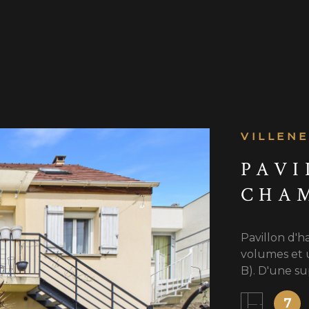
VILLENE
PAVI
CHA
Pavillon d'h
volumes et 
B). D'une sup
IEN
niveaux, cet
7
rez-de-jardi