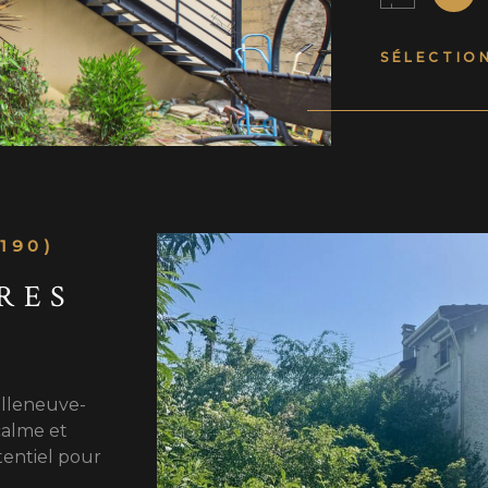
manger, d'un
niveau comp
SÉLECTIO
cuisine ind
salle d'eau.
chambres ain
profiterez d'
Située dans 
Georges, la
à proximité 
190)
minutes à pi
Constructio
RES
d'environ 1
à l'arrière 
transports. 
est exposé s
illeneuve-
www.georisq
calme et
tentiel pour
VO
 de 20