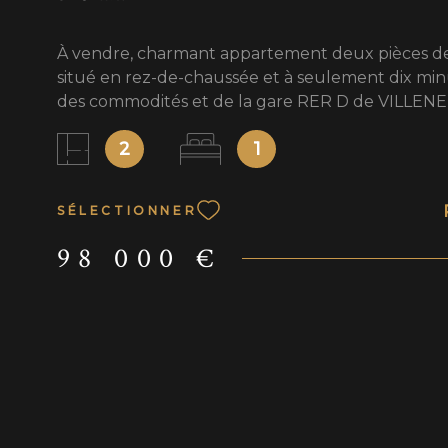
À vendre, charmant appartement deux pièces de
situé en rez-de-chaussée et à seulement dix min
des commodités et de la gare RER D de VILLEN
GEORGES. Ce bien offre un agencement optimisé
2
1
aucune perte d'espace. Il se compose d'une ent
cuisine ouverte sur le séjour, créant un espace d
agréable et fonctionnel, d'une chambre confortab
SÉLECTIONNER
que d'une salle d'eau pratique. Idéal pour un pr
un investissement locatif ou un pied-à-terre, cet
98 000 €
appartement allie emplacement et fonctionnalit
découvrir rapidement. Visite virtuelle sur deman
informations sur les risques auxquels ce bien est
disponibles sur le site Géorisques : www.georisqu
Les informations sur les risques auxquels ce bien
sont disponibles sur le site Géorisques