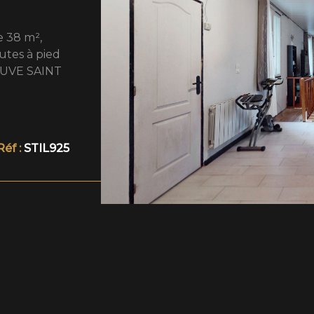
disponibles 
 38 m²,
utes à pied
EUVE SAINT
VO
, sans
rée avec
e vie
le, ainsi
Réf :
STIL925
emier achat,
é. À
de. Les
 exposé sont
es.gouv.fr
 est exposé