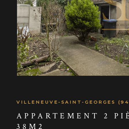
www.georisques.gouv.fr Les informations sur les 
auxquels ce bien est exposé sont disponibles sur 
VOIR LE B
Géorisques
VILLENEUVE-SAINT-GEORGES (94
APPARTEMENT 2 PI
38M2